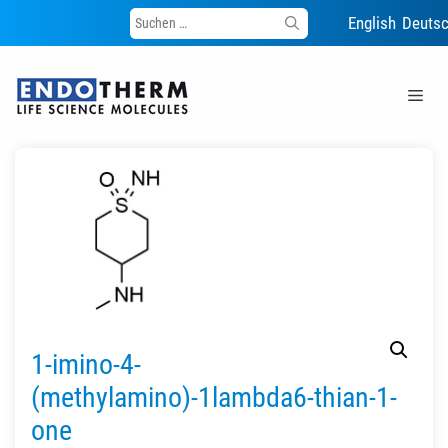
Suche
English
Deuts
nach:
Zum
Inhalt
Me
springen
1-imino-4-
(methylamino)-1lambda6-thian-1-
one