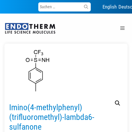
Suche
English
Deuts
nach:
Zum
Inhalt
Me
springen
Imino(4-methylphenyl)
(trifluoromethyl)-lambda6-
sulfanone