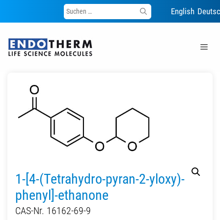
Suche
English
Deuts
nach:
Zum
Inhalt
Me
springen
1-[4-(Tetrahydro-pyran-2-yloxy)-
phenyl]-ethanone
CAS-Nr. 16162-69-9