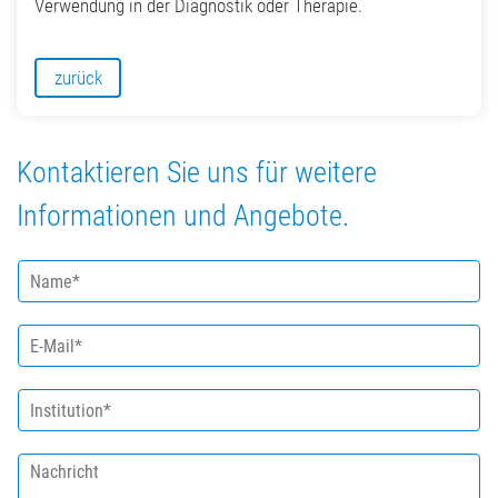
Verwendung in der Diagnostik oder Therapie.
zurück
Kontaktieren Sie uns für weitere
Informationen und Angebote.
N
a
m
E
e
-
*
M
I
a
n
i
s
l
N
t
*
a
i