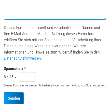
c
t
h
u
r
t
i
i
c
o
h
n
Dieses Formular sammelt und verarbeitet Ihren Namen und
t
*
Ihre E-Mail-Adresse. Mit daer Nutzung dieses Formulars
*
erklären Sie sich mit der Speicherung und Verarbeitung Ihrer
Daten durch diese Website einverstanden. Weitere
Informationen und Hinweise zum Widerruf finden Sie in den
Datenschutzhinweisen
.
Spamschutz
*
8
*
15
=
Dieses Formular verwendet Sicherheitsfragen zur Vermeidung von Spam-Attacken.
Senden