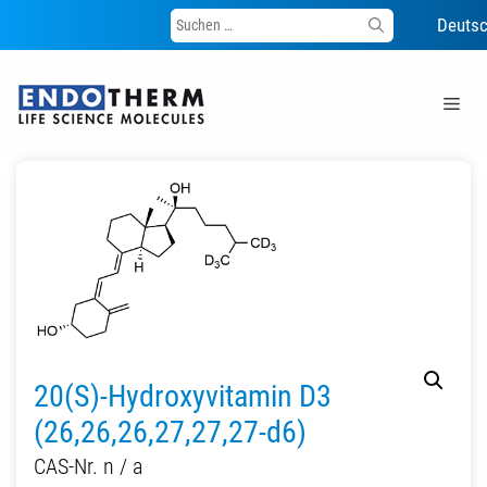
Suche
Deuts
nach:
Zum
Inhalt
Me
springen
20(S)-Hydroxyvitamin D3
(26,26,26,27,27,27-d6)
CAS-Nr. n / a