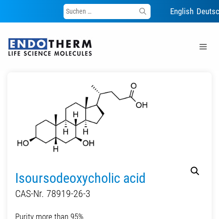
Suche
English
Deuts
nach:
Zum
Inhalt
Me
springen
Isoursodeoxycholic acid
CAS-Nr. 78919-26-3
Purity more than 95%