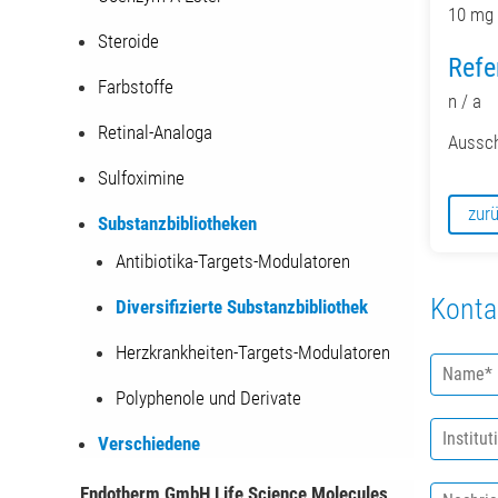
10 mg 
Steroide
Refe
Farbstoffe
n / a
Retinal-Analoga
Aussch
Sulfoximine
zur
Substanzbibliotheken
Antibiotika-Targets-Modulatoren
Konta
Diversifizierte Substanzbibliothek
Herzkrankheiten-Targets-Modulatoren
N
a
Polyphenole und Derivate
m
I
e
Verschiedene
n
*
s
N
Endotherm GmbH Life Science Molecules
t