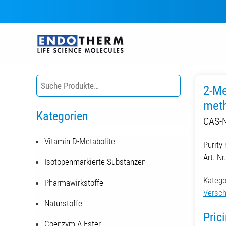
Zum
Inhalt
springen
2-Me
meth
Kategorien
CAS-N
Vitamin D-Metabolite
Purity
Art. N
Isotopenmarkierte Substanzen
Katego
Pharmawirkstoffe
Versch
Naturstoffe
Pric
Coenzym A-Ester