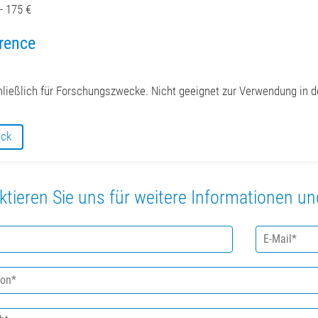
- 175 €
rence
ließlich für Forschungszwecke. Nicht geeignet zur Verwendung in de
ück
ktieren Sie uns für weitere Informationen u
E
-
M
a
i
l
*