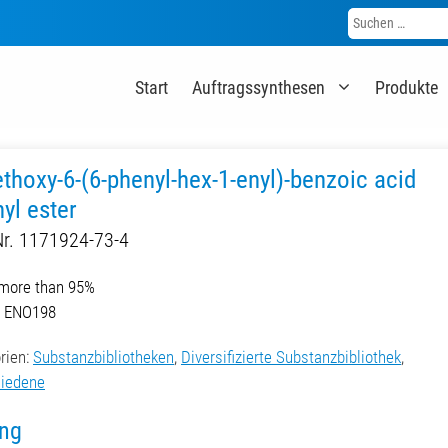
Suche
nach:
Start
Auftragssynthesen
Produkte
thoxy-6-(6-phenyl-hex-1-enyl)-benzoic acid
yl ester
r. 1171924-73-4
 more than 95%
r. ENO198
rien:
Substanzbibliotheken
,
Diversifizierte Substanzbibliothek
,
iedene
ing