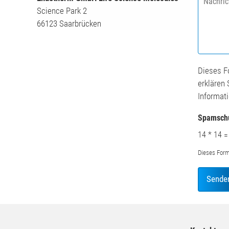
a
i
Science Park 2
c
t
66123 Saarbrücken
h
u
r
t
i
i
c
o
h
n
Dieses F
t
*
erklären 
*
Informat
Spamsch
14
*
14
=
Dieses Form
Sende