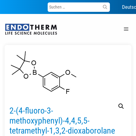
Suche
Deuts
nach:
Zum
Inhalt
Me
springen
2-(4-fluoro-3-
methoxyphenyl)-4,4,5,5-
tetramethyl-1,3,2-dioxaborolane