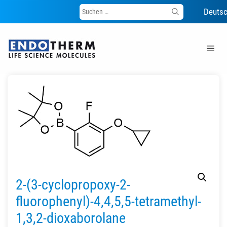
Suche
Deuts
nach:
Zum
Inhalt
Me
springen
2-(3-cyclopropoxy-2-
fluorophenyl)-4,4,5,5-tetramethyl-
1,3,2-dioxaborolane