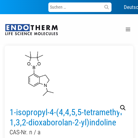
Suche
Deuts
nach:
Zum
Inhalt
Me
springen
1-isopropyl-4-(4,4,5,5-tetramethyl-
1,3,2-dioxaborolan-2-yl)indoline
CAS-Nr. n / a