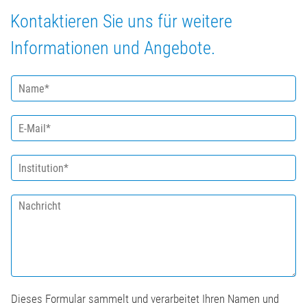
Kontaktieren Sie uns für weitere
Informationen und Angebote.
N
a
m
E
e
-
*
M
I
a
n
i
s
l
N
t
*
a
i
c
t
h
u
r
t
i
i
c
o
h
n
Dieses Formular sammelt und verarbeitet Ihren Namen und